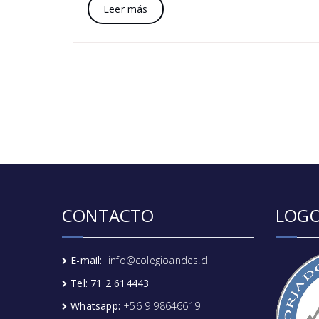
Leer más
CONTACTO
LOGO
E-mail:
info@colegioandes.cl
Tel: 71 2 614443
Whatsapp:
+56 9 98646619