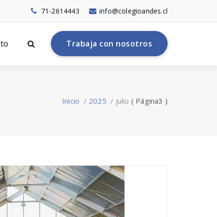
71-2614443
info@colegioandes.cl
to
T
r
a
b
a
j
a
c
o
n
n
o
s
o
t
r
o
s
Inicio
/
2025
/
julio
( Página3 )