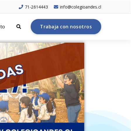
71-2614443
info@colegioandes.cl
to
T
r
a
b
a
j
a
c
o
n
n
o
s
o
t
r
o
s