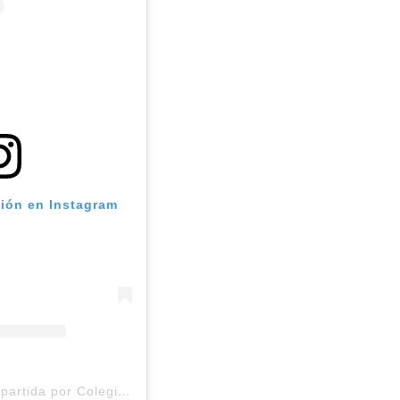
ción en Instagram
Una publicación compartida por Colegio Andes de Talca (@colegioandestalca)