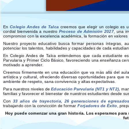
En
Colegio Andes de Talca
creemos que elegir un colegio es u
cordial bienvenida a nuestro
Proceso de Admisión 2027
, una i
compromiso con la excelencia académica, la formación en valores y 
Nuestro proyecto educativo busca formar personas íntegras, 
potenciar los talentos, habilidades y capacidades de cada estudiant
En Colegio Andes de Talca entendemos que cada estudiante es 
Parvularia y Primer Ciclo Básico, favoreciendo una enseñanza ce
motivado a aprender.
Creemos firmemente en una educación que va más allá del aula. 
artística y cultural, ofreciendo diversas oportunidades para que
ambiente de respeto, sana convivencia y altas expectativas.
Para nuestros niveles de
Educación Parvularia (NT1 y NT2)
,
mant
familias y favorecer el bienestar de nuestros estudiantes desde su
Con
33 años de trayectoria
,
26 generaciones de egresado
trabajando con la convicción de formar
Forjadores de Éxito
, prep
Hoy puede comenzar una gran historia. Los esperamos para se
fu