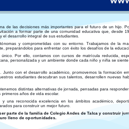
na de las decisiones más importantes para el futuro de un hijo. P
nvitación a formar parte de una comunidad educativa que, desde 1
el desarrollo integral de sus estudiantes.
autónomas y comprometidas con su entorno. Trabajamos de la man
e, preparándolos para enfrentar con éxito los desafíos de la educaci
único. Por ello, contamos con cursos de matrícula reducida, esp
rcana, personalizada y un ambiente donde cada niño y niña se sien
Junto con el desarrollo académico, promovemos la formación emoc
 nuestros estudiantes descubran sus talentos, desarrollen nuevas ha
enemos distintas alternativas de jornada, pensadas para responder
s primeros años de vida escolar.
s
y una reconocida excelencia en los ámbitos académico, deporti
arados para construir un mejor futuro.
r parte de la familia de Colegio Andes de Talca y construir jun
turo lleno de oportunidades.