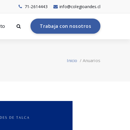
71-2614443
info@colegioandes.cl
to
T
r
a
b
a
j
a
c
o
n
n
o
s
o
t
r
o
s
Inicio
/
Anuarios