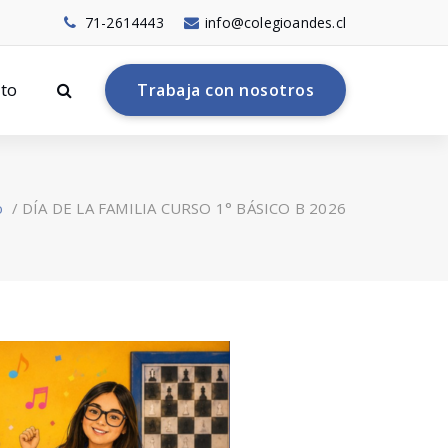
71-2614443
info@colegioandes.cl
to
T
r
a
b
a
j
a
c
o
n
n
o
s
o
t
r
o
s
o
/
DÍA DE LA FAMILIA CURSO 1° BÁSICO B 2026