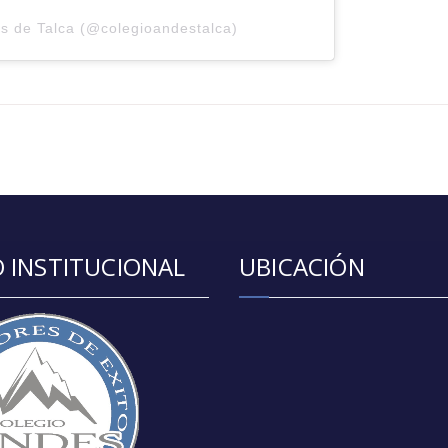
s de Talca (@colegioandestalca)
 INSTITUCIONAL
UBICACIÓN