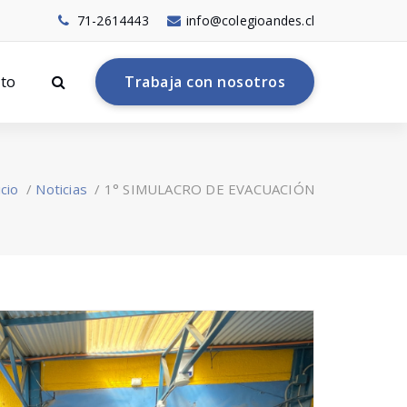
71-2614443
info@colegioandes.cl
to
T
r
a
b
a
j
a
c
o
n
n
o
s
o
t
r
o
s
icio
/
Noticias
/
1° SIMULACRO DE EVACUACIÓN