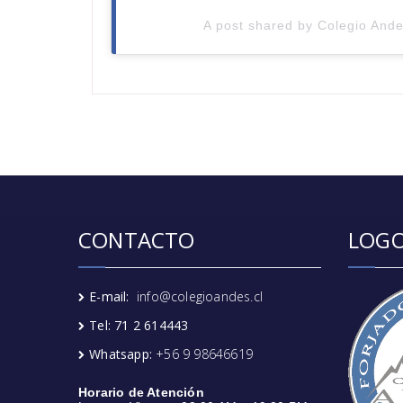
A post shared by Colegio Ande
CONTACTO
LOGO
E-mail:
info@colegioandes.cl
Tel: 71 2 614443
Whatsapp:
+56 9 98646619
Horario de Atención