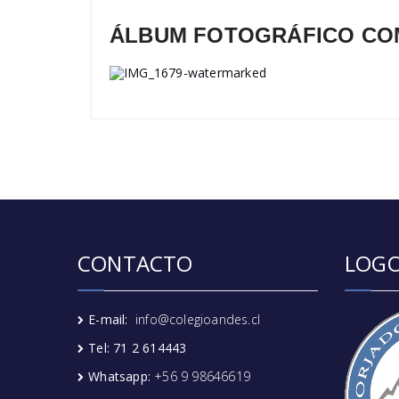
ÁLBUM FOTOGRÁFICO CO
CONTACTO
LOGO
E-mail:
info@colegioandes.cl
Tel: 71 2 614443
Whatsapp:
+56 9 98646619