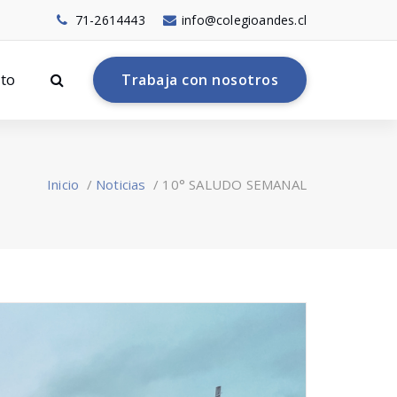
71-2614443
info@colegioandes.cl
to
T
r
a
b
a
j
a
c
o
n
n
o
s
o
t
r
o
s
Inicio
/
Noticias
/
10° SALUDO SEMANAL