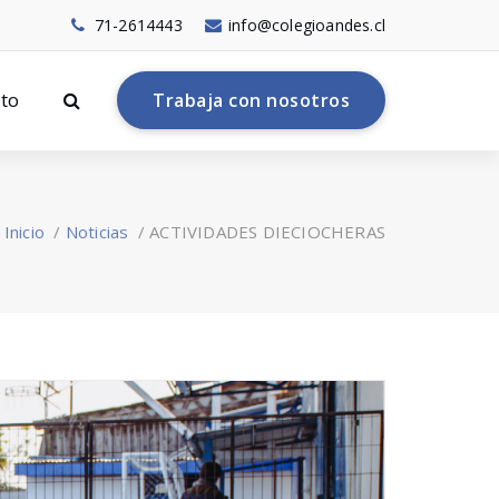
71-2614443
info@colegioandes.cl
to
T
r
a
b
a
j
a
c
o
n
n
o
s
o
t
r
o
s
Inicio
/
Noticias
/
ACTIVIDADES DIECIOCHERAS