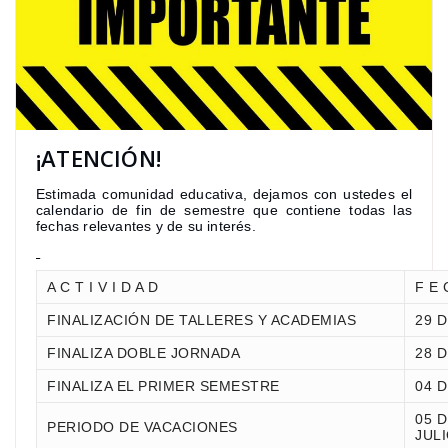
¡ATENCIÓN!
Estimada comunidad educativa, dejamos con ustedes el
calendario de fin de semestre que contiene todas las
fechas relevantes y de su interés.
A C T I V I D A D
F E 
FINALIZACIÓN DE TALLERES Y ACADEMIAS
29 D
FINALIZA DOBLE JORNADA
28 D
FINALIZA EL PRIMER SEMESTRE
04 D
05 D
PERIODO DE VACACIONES
JUL