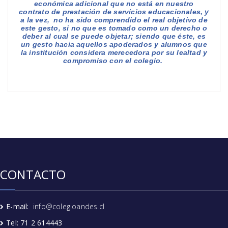
económica adicional que no está en nuestro
contrato de prestación de servicios educacionales, y
a la vez,
no ha sido comprendido el real objetivo de
este gesto, si no que es tomado como un derecho o
deber al cual se puede objetar
; siendo que éste, es
un gesto hacia aquellos apoderados y alumnos que
la institución considera merecedora por su lealtad y
compromiso con el colegio.
CONTACTO
E-mail:
info@colegioandes.cl
Tel: 71 2 614443