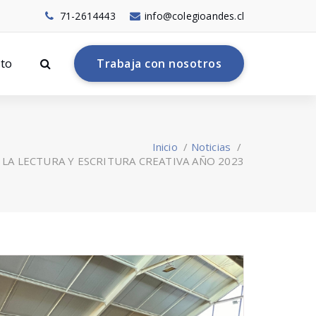
71-2614443
info@colegioandes.cl
to
T
r
a
b
a
j
a
c
o
n
n
o
s
o
t
r
o
s
Inicio
/
Noticias
/
LA LECTURA Y ESCRITURA CREATIVA AÑO 2023