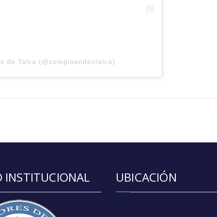
s de Talca (@colegioandestalca)
 INSTITUCIONAL
UBICACIÓN