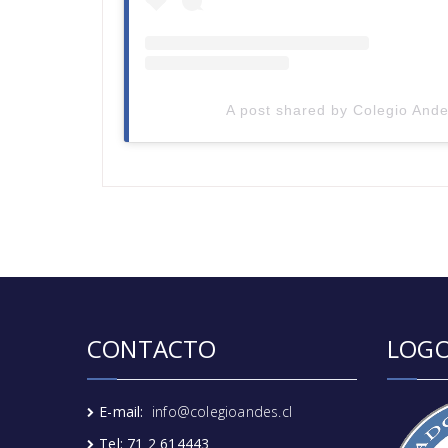
A post shared by Colegio Ande
CONTACTO
LOGO
E-mail:
info@colegioandes.cl
Tel: 71 2 614443