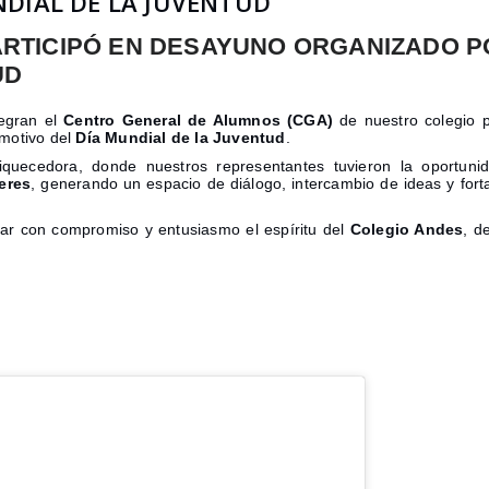
NDIAL DE LA JUVENTUD
ARTICIPÓ EN DESAYUNO ORGANIZADO P
UD
tegran el
Centro General de Alumnos (CGA)
de nuestro colegio 
motivo del
Día Mundial de la Juventud
.
nriquecedora, donde nuestros representantes tuvieron la oportu
eres
, generando un espacio de diálogo, intercambio de ideas y forta
tar con compromiso y entusiasmo el espíritu del
Colegio Andes
, d