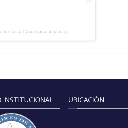
s de Talca (@colegioandestalca)
 INSTITUCIONAL
UBICACIÓN