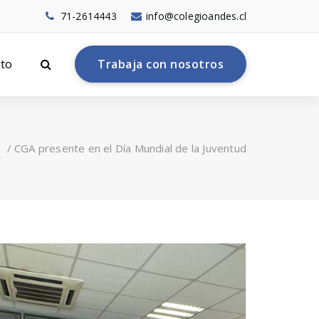
71-2614443
info@colegioandes.cl
to
T
r
a
b
a
j
a
c
o
n
n
o
s
o
t
r
o
s
s
/
CGA presente en el Día Mundial de la Juventud