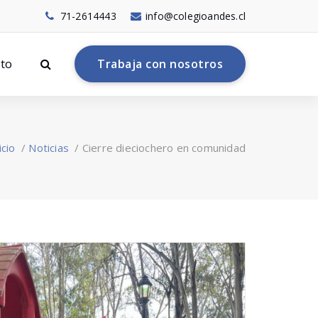
71-2614443
info@colegioandes.cl
to
T
r
a
b
a
j
a
c
o
n
n
o
s
o
t
r
o
s
icio
/
Noticias
/
Cierre dieciochero en comunidad