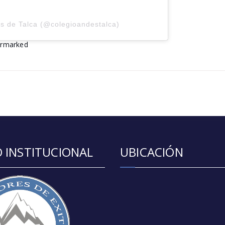
s de Talca (@colegioandestalca)
 INSTITUCIONAL
UBICACIÓN