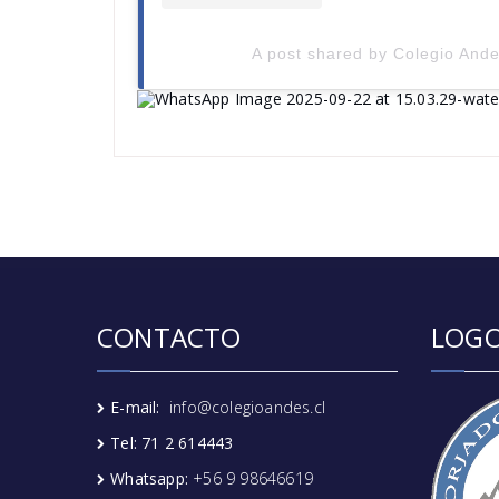
A post shared by Colegio Ande
CONTACTO
LOGO
E-mail:
info@colegioandes.cl
Tel: 71 2 614443
Whatsapp:
+56 9 98646619