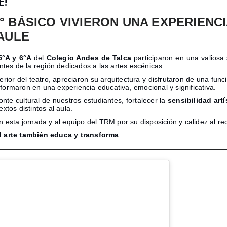
E!
 6° BÁSICO VIVIERON UNA EXPERIENC
AULE
5°A y 6°A
del
Colegio Andes de Talca
participaron en una valiosa
ntes de la región dedicados a las artes escénicas.
interior del teatro, apreciaron su arquitectura y disfrutaron de una fu
sformaron en una experiencia educativa, emocional y significativa.
onte cultural de nuestros estudiantes, fortalecer la
sensibilidad artí
tos distintos al aula.
ta jornada y al equipo del TRM por su disposición y calidez al rec
l arte también educa y transforma
.