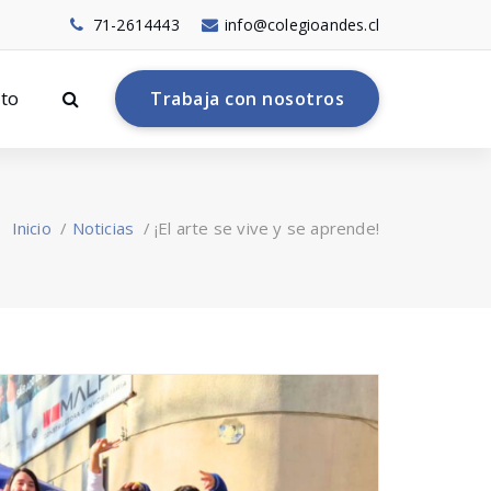
71-2614443
info@colegioandes.cl
to
T
r
a
b
a
j
a
c
o
n
n
o
s
o
t
r
o
s
Inicio
/
Noticias
/
¡El arte se vive y se aprende!