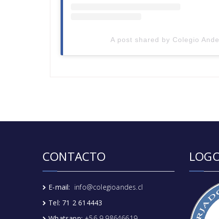
A post shared by Colegio Ande
CONTACTO
LOGO
E-mail:
info@colegioandes.cl
Tel: 71 2 614443
Whatsapp:
+56 9 98646619