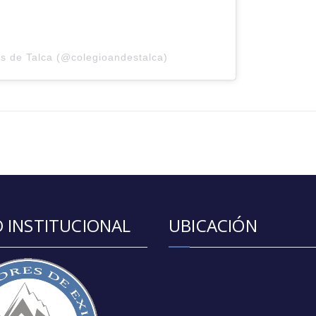
s de Talca (@colegioandestalca)
 INSTITUCIONAL
UBICACIÓN