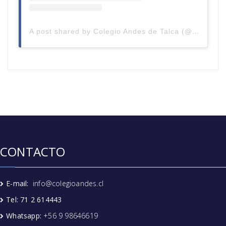
A post shared by Colegio Andes de Talca (@colegioandestalca)
CONTACTO
E-mail:
info@colegioandes.cl
Tel: 71 2 614443
Whatsapp:
+56 9 98646619