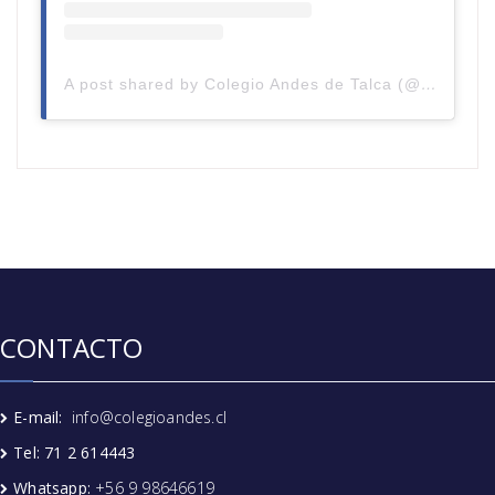
A post shared by Colegio Andes de Talca (@colegioandestalca)
CONTACTO
E-mail:
info@colegioandes.cl
Tel: 71 2 614443
Whatsapp:
+56 9 98646619