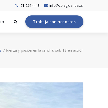
71-2614443
info@colegioandes.cl
to
T
r
a
b
a
j
a
c
o
n
n
o
s
o
t
r
o
s
s
/
fuerza y pasión en la cancha: sub 18 en acción