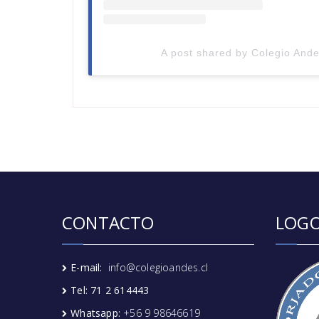
A post shared by Colegio Ande
CONTACTO
LOGO
E-mail:
info@colegioandes.cl
Tel: 71 2 614443
Whatsapp:
+56 9 98646619