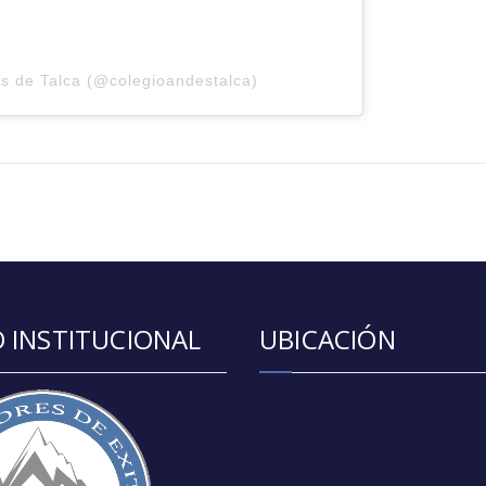
s de Talca (@colegioandestalca)
 INSTITUCIONAL
UBICACIÓN