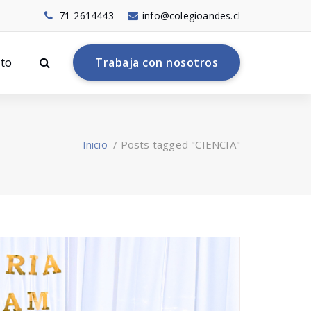
71-2614443
info@colegioandes.cl
to
T
r
a
b
a
j
a
c
o
n
n
o
s
o
t
r
o
s
Inicio
/
Posts tagged "CIENCIA"