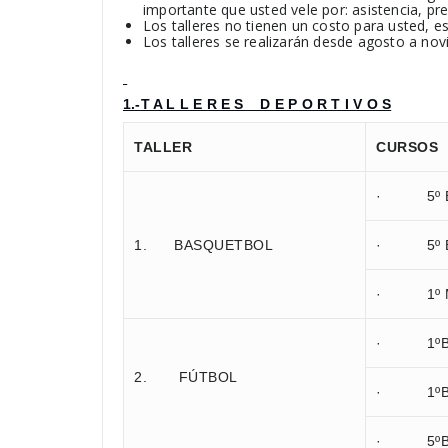
importante que usted vele por: asistencia, pr
Los talleres no tienen un costo para usted, e
Los talleres se realizarán desde agosto a nov
1.-T A L L E R E S D E P O R T I V O S
TALLER
CURSOS
· 5º BÁ
1. BASQUETBOL
· 5º BÁ
· 1º ME
· 1ºBÁS
2. FÚTBOL
· 1ºBÁS
· 5ºBÁS