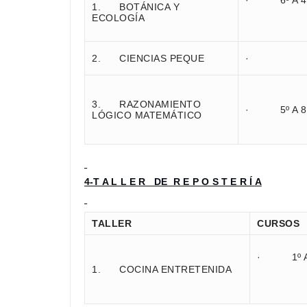
· 6º A 4º
1. BOTÁNICA Y
ECOLOGÍA
2. CIENCIAS PEQUE
·
3. RAZONAMIENTO
· 5º A 8º
LÓGICO MATEMÁTICO
4-T A L L E R DE R E P O S T E R Í A
TALLER
CURSOS
· 1º A 
1. COCINA ENTRETENIDA