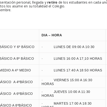
esentación personal, llegada y
retiro
de los estudiantes en cada uno 
stos los asume en su totalidad el Colegio.
iembre.
DIA – HORA
SICO Y 6º BÁSICO
· LUNES DE 09:00 A 10:30
SICO A 8º BÁSICO
· LUNES 16:00 A 17;10 HORAS
DIO A 4º MEDIO
· LUNES 17:40 A 18:50 HORAS
· VIERNES 15:00 A 16:30
ICO A 4ºBÁSICO
HORAS
· JUEVES 10:00 A 11:30
ICO A 6ºBÁSICO
HORAS
· MARTES 17:00 A 18:30
ICO A 8ºBÁSICO