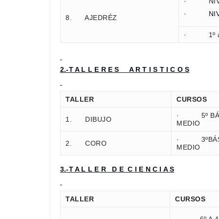
· NIVE
· NIVE
8. AJEDRÉZ
· 1º a 
2.-T A L L E R E S A R T I S T I C O S
TALLER
CURSOS
· 5º BÁSI
1. DIBUJO
MEDIO
· 3ºBÁSI
2. CORO
MEDIO
3.-T A L L E R D E C I E N C I A S
TALLER
CURSOS