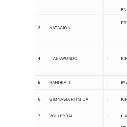
· ENSE
· PRE-K
3. NATACION
4. TAEKWONDO
· KINDE
5. HANDBALL
· 6º a 
6. GIMNASIA RITMICA
· KINDE
7. VOLLEYBALL
· 6 A 4