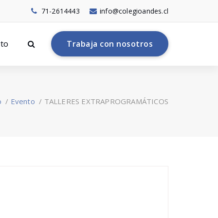
71-2614443
info@colegioandes.cl
to
T
r
a
b
a
j
a
c
o
n
n
o
s
o
t
r
o
s
o
/
Evento
/
TALLERES EXTRAPROGRAMÁTICOS