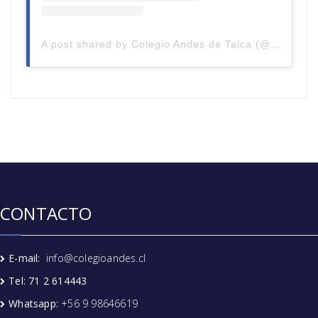
A post shared by Colegio Andes de Talca (@colegioandestalca)
CONTACTO
E-mail:
info@colegioandes.cl
Tel: 71 2 614443
Whatsapp:
+56 9 98646619