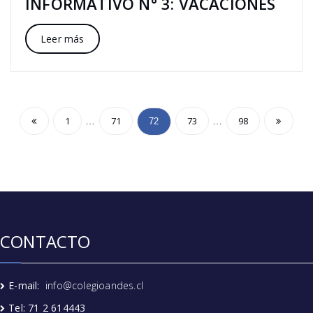
INFORMATIVO N° 3: VACACIONES
Leer más
1
71
73
98
…
…
72
CONTACTO
E-mail:
info@colegioandes.cl
Tel: 71 2 614443